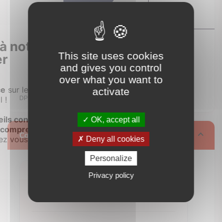
This site uses cookies
and gives you control
over what you want to
logement extrêmement performant
G
activate
A
B
Consommation
OK, accept all
C
376
Calculez vos mensualités
D
kWh/m².an
Deny all cookies
E
Emissions
(énerg
Personalize
106
F
G
Privacy policy
kWh/m².an
491 €
logement extrêmement peu performant
/ month**
logement peu émetteur de CO2
G
A