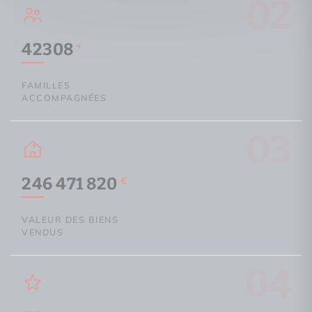
02
42308
+
FAMILLES
ACCOMPAGNÉES
03
246 471 820
€
VALEUR DES BIENS
VENDUS
04