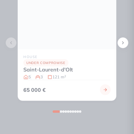
HOUSE
HOUS
Les 
UNDER COMPROMISE
Saint-Laurent-d'Olt
4
5
3
121 m
2
65 000 €
275 