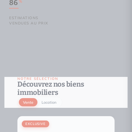
86
%
ESTIMATIONS
VENDUES AU PRIX
NOTRE SÉLECTION
Découvrez nos biens
immobiliers
Vente
Location
EXCLUSIVE
EXCL