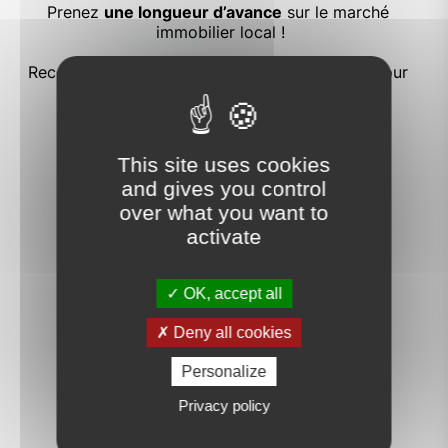
This site uses cookies
and gives you control
over what you want to
activate
logement extrêmement performant
D
OK, accept all
A
B
Consommation
Deny all cookies
C
227
Calculez vos mensualités
Personalize
D
kWh/m².an
Privacy policy
E
Emissions
(énerg
8
F