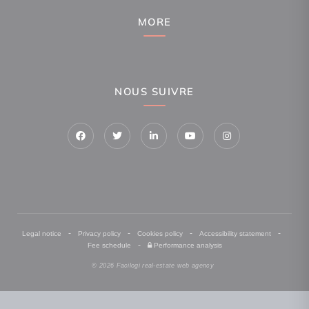
MORE
NOUS SUIVRE
-
-
-
-
Legal notice
Privacy policy
Cookies policy
Accessibility statement
-
Fee schedule
Performance analysis
© 2026 Facilogi real-estate web agency