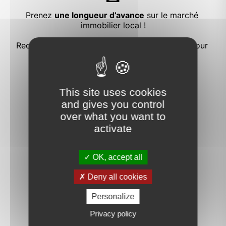
This site uses cookies
and gives you control
over what you want to
activate
OK, accept all
logement extrêmement performant
Deny all cookies
G
A
Personalize
B
Consommation
Calculez vos mensualités
C
Privacy policy
502
D