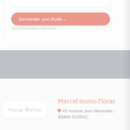
Demander une étude
DPE date : Information not communicated by the advertiser
Taux d'assurance non inclus
Estimated amount of annual energy expenditure pour un usage
de 4300.00€ par an. Prix moyens des énergies indexés en 09
(abonnement compris)
Marcel immo Florac
43 avenue Jean Monestier, -
48400 FLORAC