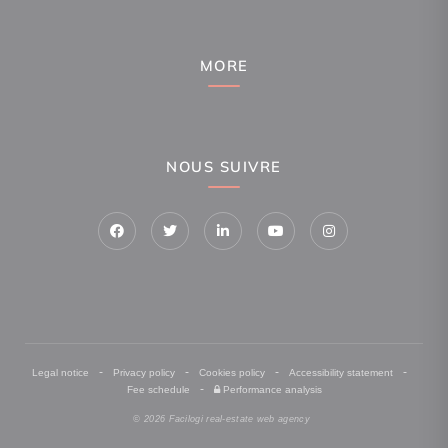
MORE
NOUS SUIVRE
-
-
-
-
Legal notice
Privacy policy
Cookies policy
Accessibility statement
-
Fee schedule
Performance analysis
© 2026 Facilogi real-estate web agency