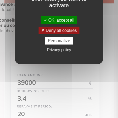
activate
OK, accept all
224 €
/ month**
Deny all cookies
Personalize
53 760 €
Total :
Privacy policy
14 760 €
Total interest :
LOAN AMOUNT:
€
BORROWING RATE:
%
REPAYMENT PERIOD:
ans