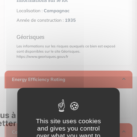
Informations sur le lot
Localisation :
Campagnac
Année de construction :
1935
Géorisques
Les informations sur les risques auxquels ce bien est exposé
sont disponibles sur le site Géorisques.
https://www.georisques.gouv.fr
Energy Efficiency Rating
This site uses cookies
and gives you control
Calculez vos mensualités
over what you want to