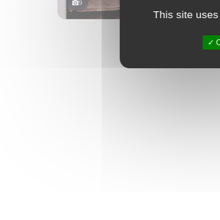
9
This site uses
O