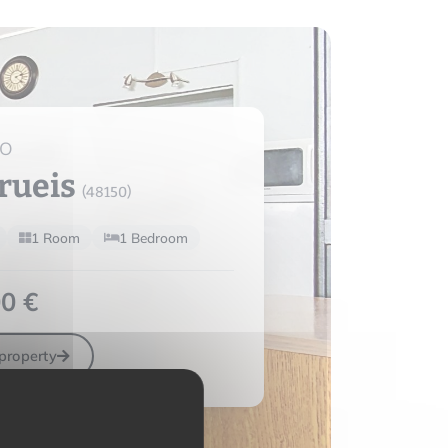
IO
rueis
(48150)
1 Room
1 Bedroom
0 €
property