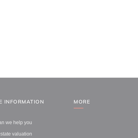
E INFORMATION
MORE
an we help you
state valuation