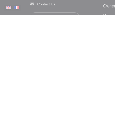
Contact Us
Owner
Proper
View phone number
Client
Proper
Proper
Proper
Causs
All cit
-
Legal notice