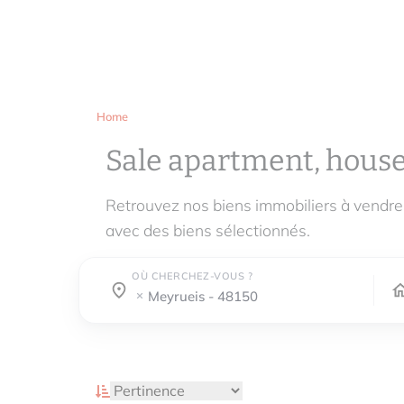
Home
Sale apartment, hous
Retrouvez nos biens immobiliers à vendr
avec des biens sélectionnés.
OÙ CHERCHEZ-VOUS ?
Town / county :
Town / county :
meyrueis - 48150