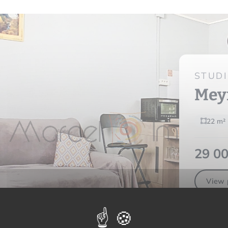
STUD
Mey
22 m²
29 00
View 