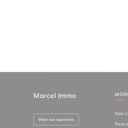
Marcel Immo
MOR
how c
View our agencies
Real e