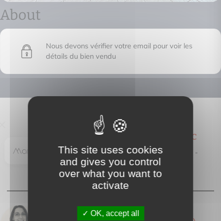
About
Nous devons vérifier votre email pour voir les
détails du bien vendu
Marcel immo Florac
This site uses cookies
43 avenue Jean Monestier, -
and gives you control
48400 FLORAC
over what you want to
activate
OK, accept all