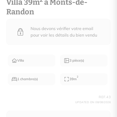
2
Villa 39m
à Monts-de-
Randon
Nous devons vérifier votre email
pour voir les détails du bien vendu
Villa
3 pièce(s)
2
1 chambre(s)
39m
REF.43
UPDATED ON 08/08/2026