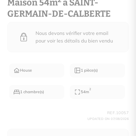
2
Maison 54m
à SAINT-
GERMAIN-DE-CALBERTE
Nous devons vérifier votre email
pour voir les détails du bien vendu
House
1 pièce(s)
2
1 chambre(s)
54m
REF.10057
UPDATED ON 07/08/2026