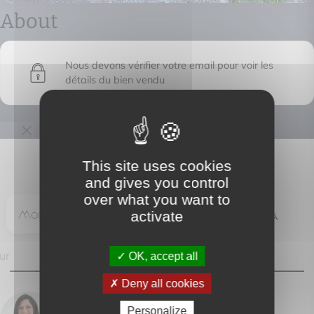
About
Nous devons vérifier votre email pour voir les
détails du bien vendu
This site uses cookies
and gives you control
Marcel immo
over what you want to
activate
Place du Portal - 48500 LA
CANOURGUE
OK, accept all
Deny all cookies
Personalize