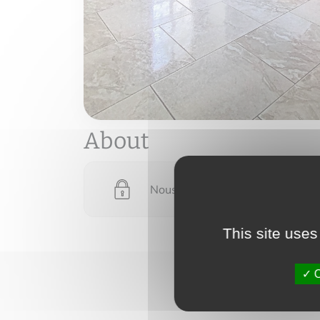
About
Nous devons vérifier votre email
This site uses
O