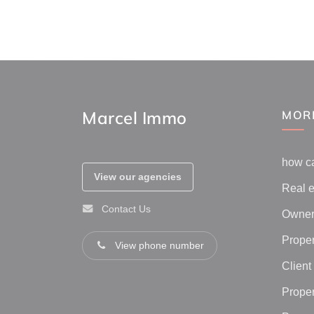
Marcel Immo
MOR
how c
View our agencies
Real e
Contact Us
Owner
Proper
View phone number
Client
Proper