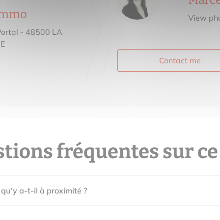
Marc
 immo
View ph
Portal - 48500 LA
E
Contact me
tions fréquentes sur ce
qu'y a-t-il à proximité ?