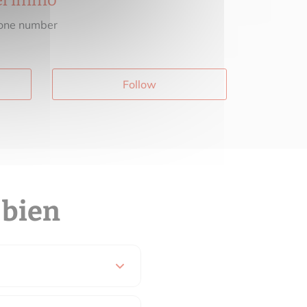
el immo
one number
Follow
 bien