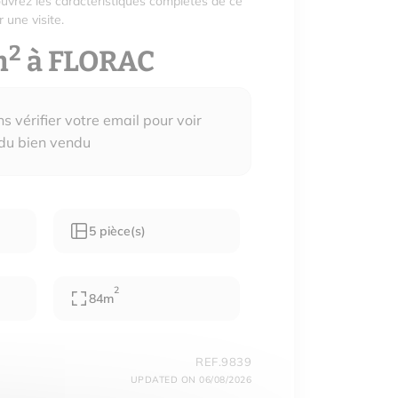
uvrez les caractéristiques complètes de ce
 une visite.
2
m
à FLORAC
 vérifier votre email pour voir
 du bien vendu
5 pièce(s)
2
84m
REF.9839
UPDATED ON 06/08/2026