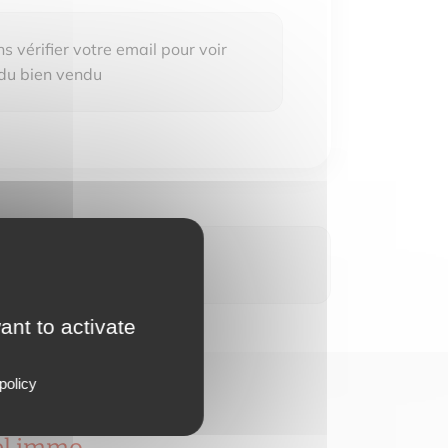
 vérifier votre email pour voir
 du bien vendu
ant to activate
policy