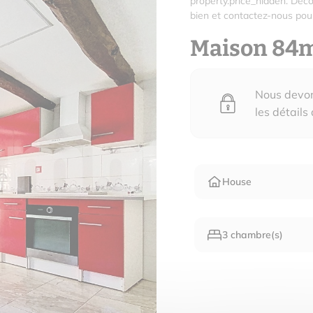
property.price_hidden. Déco
bien et contactez-nous pour
Maison 84
Nous devons
les détails
House
3 chambre(s)