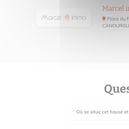
Marcel
Place du 
CANOURGU
Ques
Où se situe cet house et 