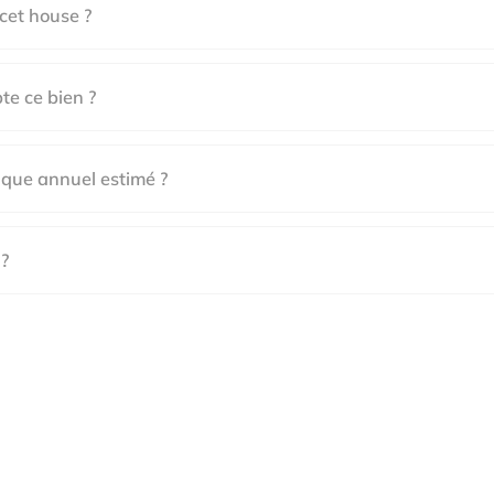
 cet house ?
e ce bien ?
ique annuel estimé ?
 ?