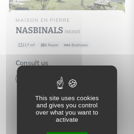
18
MAISON EN PIERRE
NASBINALS
(48260)
217 m²
6 Room
4 Bedroom
Consult us
View property
This site uses cookies
and gives you control
over what you want to
activate