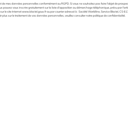
ent de mes données personnelles conformément au RGPD. Si vous ne souhaitez pas faire l'objet de prospe
us pouvez vous inscrire gratuitement sur la liste d'opposition au démarchage téléphonique, prévu par l'ar
ur le site Internet
www.bloctel.gouv.fr
ou par courrier adressé à : Société Worldline, Service Bloctel, CS
 plus sur le traitement de vos données personnelles, veuillez consulter notre politique de confidentialité.