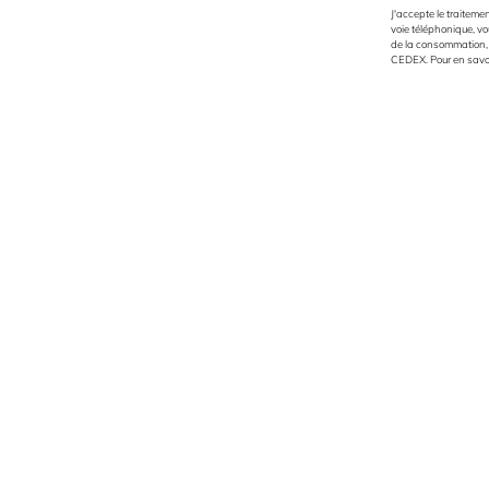
J'accepte le traitem
voie téléphonique, vo
de la consommation, s
CEDEX. Pour en savoir