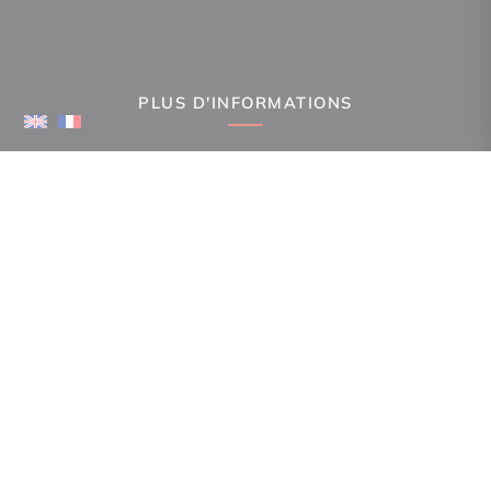
PLUS D'INFORMATIONS
Confiez-nous votre recherche
Estimation immobilière
Espace Propriétaire
Prix de l'immobilier par ville
Avis clients
Immobilier La Canourgue
Immobilier Gorges du Tarn Causses
Immobilier Ispagnac