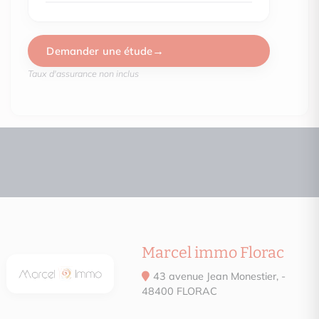
Demander une étude
Date du DPE : Information non communiquée par l'annonceur
Taux d'assurance non inclus
Montant estimé des dépenses annuelles d’énergie pour un us
est de 4102.00€ par an. Prix moyens des énergies indexés en
(abonnement compris)
Marcel immo Florac
43 avenue Jean Monestier, -
48400 FLORAC