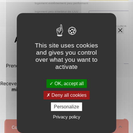
This site uses cookies
and gives you control
over what you want to
activate
OK, accept all
Deny all cookies
logement extrêmement performant
Personalize
E
A
Privacy policy
B
Consommation
Calculez vos mensualités
C
271