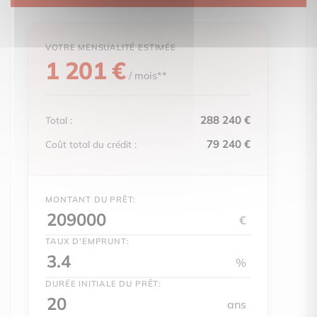
D
kWh/m².an
E
Emissions
(énerg
55
F
1 201 €
G
kWh/m².an
/ mois**
logement extrêmement peu performant
logement peu émetteur de CO2
E
288 240 €
Total :
A
79 240 €
Coût total du crédit :
B
Émissions GES
serre)
C
55
D
kg CO2/m².an
MONTANT DU PRÊT:
E
€
F
G
TAUX D'EMPRUNT:
%
logement très émetteur de CO2
DURÉE INITIALE DU PRÊT:
ans