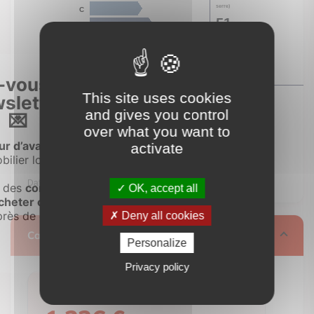
This site uses cookies
and gives you control
over what you want to
activate
logement extrêmement performant
E
A
OK, accept all
B
Consommation
Deny all cookies
C
205
Calculez vos mensualités
Personalize
D
kWh/m².an
E
Emissions
(énerg
Privacy policy
51
F
G
kWh/m².an