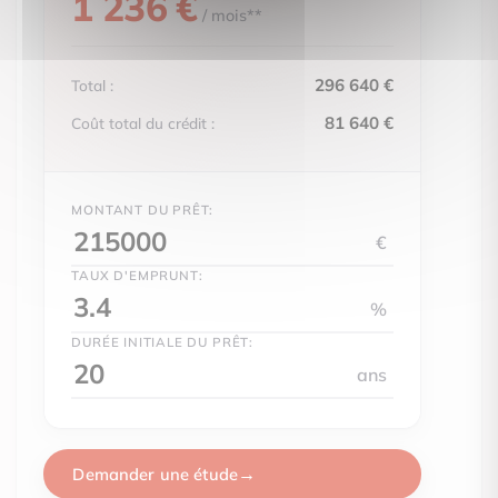
1 236 €
logement extrêmement peu performant
/ mois**
logement peu émetteur de CO2
E
A
296 640 €
Total :
B
Émissions GES
81 640 €
Coût total du crédit :
serre)
C
51
D
kg CO2/m².an
E
MONTANT DU PRÊT:
F
€
G
TAUX D'EMPRUNT:
logement très émetteur de CO2
%
DURÉE INITIALE DU PRÊT:
ans
Date du DPE : Information non communiquée par l'annonceur
Demander une étude