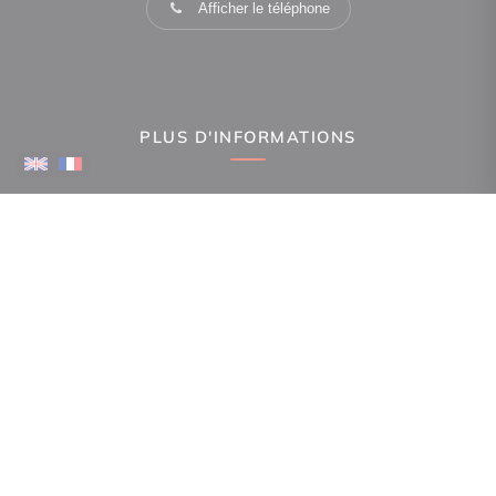
Afficher le téléphone
PLUS D'INFORMATIONS
Confiez-nous votre recherche
Estimation immobilière
Espace Propriétaire
Prix de l'immobilier par ville
Avis clients
Immobilier La Canourgue
Immobilier Mende
Immobilier Gorges du Tarn Causses