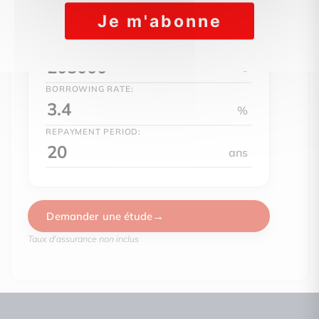
D
kg CO2/m².an
E
F
LOAN AMOUNT:
G
€
logement très émetteur de CO2
BORROWING RATE:
%
REPAYMENT PERIOD:
ans
DPE date : Information not communicated by the advertiser
Demander une étude
Estimated amount of annual energy expenditure pour un usage
de 1930.00€ par an. Prix moyens des énergies indexés en 10
Taux d'assurance non inclus
(abonnement compris)