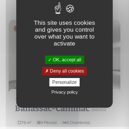
This site uses cookies
and gives you control
EXCLUSIVITÉ
over what you want to
activate
OK, accept all
Deny all cookies
Personalize
10
Privacy policy
APPARTEMENT
Banassac-Canilhac
(48500)
76 m²
4 Pièce(s)
3 Chambre(s)