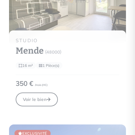
5
STUDIO
Mende
(48000)
16 m²
1 Pièce(s)
350 €
/mois (
HC
)
Voir le bien
EXCLUSIVITÉ