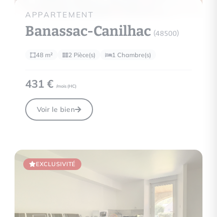
10
APPARTEMENT
Banassac-Canilhac
(48500)
48 m²
2 Pièce(s)
1 Chambre(s)
431 €
/mois (
HC
)
Voir le bien
EXCLUSIVITÉ