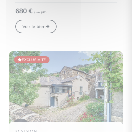
680 €
/mois (
HC
)
Voir le bien
EXCLUSIVITÉ
9
MAISON