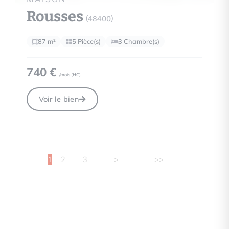
Rousses
(48400)
87 m²
5 Pièce(s)
3 Chambre(s)
740 €
/mois (
HC
)
Voir le bien
1
2
3
>
>>