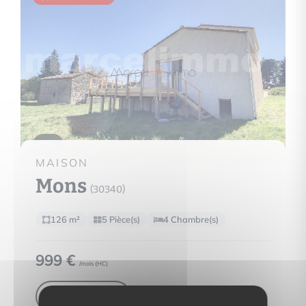
9
MAISON
Mons
(30340)
126 m²
5 Pièce(s)
4 Chambre(s)
999 €
/mois (
HC
)
Voir le bien