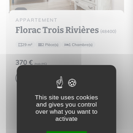
5
APPARTEMENT
Florac Trois Rivières
(48400)
29 m²
2 Pièce(s)
1 Chambre(s)
370 €
/mois (
HC
)
Voir le bien
This site uses cookies
and gives you control
over what you want to
activate