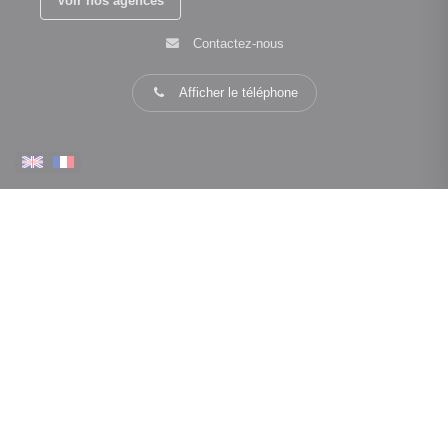
Voir nos agences
Contactez-nous
Afficher le téléphone
PLUS D'INFORMATIONS
Confiez-nous votre recherche
Estimation immobilière
Espace Propriétaire
Prix de l'immobilier par ville
Avis clients