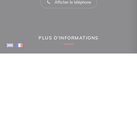
Afficher le téléphone
PLUS D'INFORMATIONS
Confiez-nous votre recherche
Estimation immobilière
Espace Propriétaire
Prix de l'immobilier par ville
Avis clients
Immobilier La Canourgue
Immobilier Mende
Immobilier Gorges du Tarn Causses