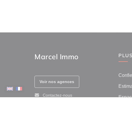
Marcel Immo
PLUS
Confie
Voir nos agences
Estima
Contactez-nous
Espace
Prix de
Afficher le téléphone
Avis c
Immob