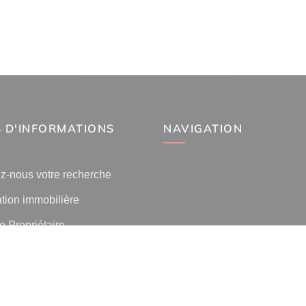
 D'INFORMATIONS
NAVIGATION
z-nous votre recherche
tion immobilière
 Propriétaire
 l'immobilier par ville
lients
ilier La Canourgue