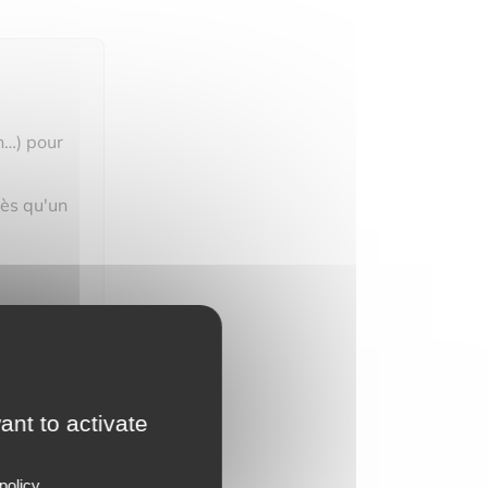
n…) pour
dès qu'un
ant to activate
policy