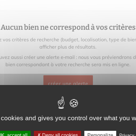
Aucun bien ne correspond à vos critères
z vos critères de recherche (budget, localisation, type de bie
afficher plus de résultats.
vez aussi créer une alerte e‑mail : nous vous préviendrons 
bien correspondant à votre recherche sera mis en ligne.
créer une alerte
 cookies and gives you control over what you w
K, accept all
Deny all cookies
Personalize
Privacy 