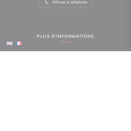
Afficher le téléphone
PLUS D'INFORMATIONS
Confiez-nous votre recherche
Estimation immobilière
Espace Propriétaire
Prix de l'immobilier par ville
Avis clients
Immobilier La Canourgue
Immobilier Gorges du Tarn Causses
Immobilier Ispagnac