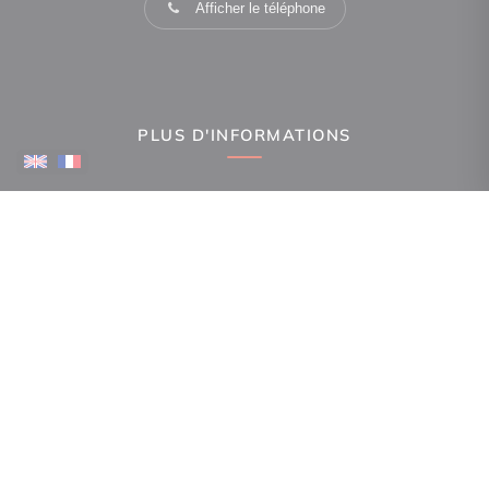
Afficher le téléphone
PLUS D'INFORMATIONS
Confiez-nous votre recherche
Estimation immobilière
Espace Propriétaire
Prix de l'immobilier par ville
Avis clients
Immobilier La Canourgue
Immobilier Gorges du Tarn Causses
Immobilier Ispagnac