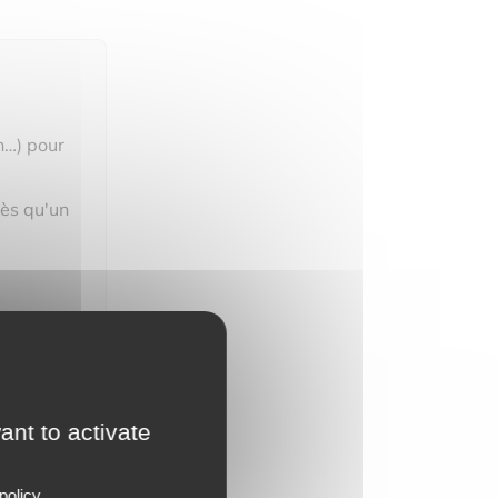
n…) pour
dès qu'un
ant to activate
policy