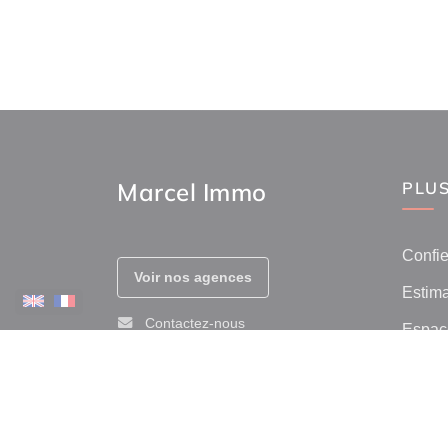
Marcel Immo
PLUS
Confie
Voir nos agences
Estima
Contactez-nous
Espace
Prix de
Afficher le téléphone
Avis c
Immob