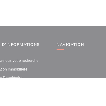
 D'INFORMATIONS
NAVIGATION
z-nous votre recherche
tion immobilière
 Propriétaire
 l'immobilier par ville
lients
ilier La Canourgue