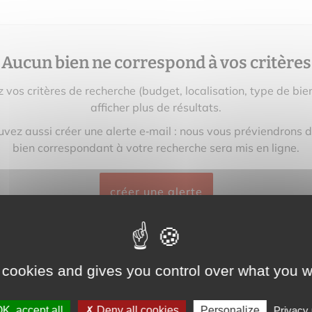
Aucun bien ne correspond à vos critères
z vos critères de recherche (budget, localisation, type de bie
afficher plus de résultats.
vez aussi créer une alerte e‑mail : nous vous préviendrons 
bien correspondant à votre recherche sera mis en ligne.
créer une alerte
 cookies and gives you control over what you w
K, accept all
Deny all cookies
Personalize
Privacy 