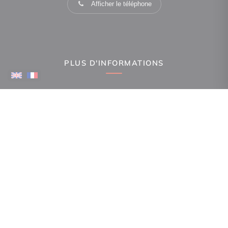
Afficher le téléphone
PLUS D'INFORMATIONS
Confiez-nous votre recherche
Estimation immobilière
Espace Propriétaire
Prix de l'immobilier par ville
Avis clients
Immobilier La Canourgue
Immobilier Gorges du Tarn Causses
Immobilier Ispagnac