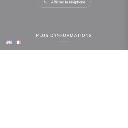
Afficher le téléphone
PLUS D'INFORMATIONS
Confiez-nous votre recherche
Estimation immobilière
Espace Propriétaire
Prix de l'immobilier par ville
Avis clients
Immobilier La Canourgue
Immobilier Mende
Immobilier Gorges du Tarn Causses