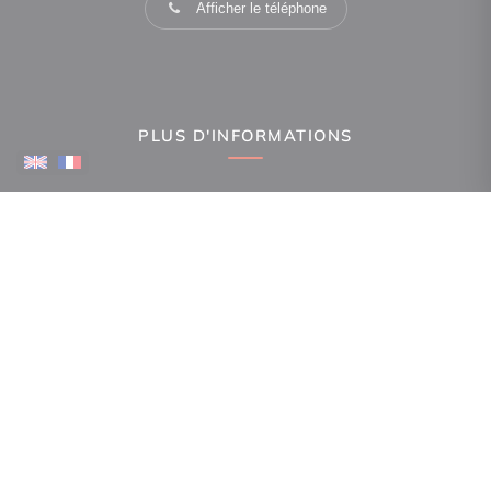
Afficher le téléphone
PLUS D'INFORMATIONS
Confiez-nous votre recherche
Estimation immobilière
Espace Propriétaire
Prix de l'immobilier par ville
Avis clients
Immobilier La Canourgue
Immobilier Gorges du Tarn Causses
Immobilier Ispagnac