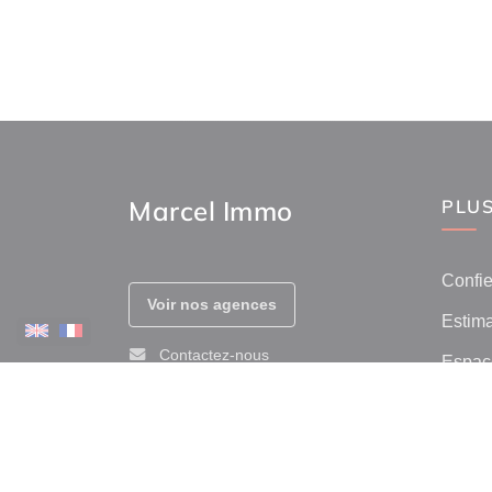
Marcel Immo
PLUS
Confie
Voir nos agences
Estima
Contactez-nous
Espace
Prix de
Afficher le téléphone
Avis c
Immob