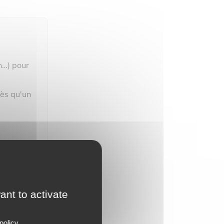
n…) pour
dès qu'un
ant to activate
policy