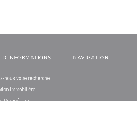
 D'INFORMATIONS
NAVIGATION
z-nous votre recherche
tion immobilière
 Propriétaire
 l'immobilier par ville
lients
ilier La Canourgue