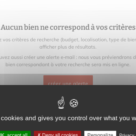
Aucun bien ne correspond à vos critères
z vos critères de recherche (budget, localisation, type de bie
afficher plus de résultats.
vez aussi créer une alerte e‑mail : nous vous préviendrons 
bien correspondant à votre recherche sera mis en ligne.
créer une alerte
 cookies and gives you control over what you w
K, accept all
Deny all cookies
Personalize
Privacy 