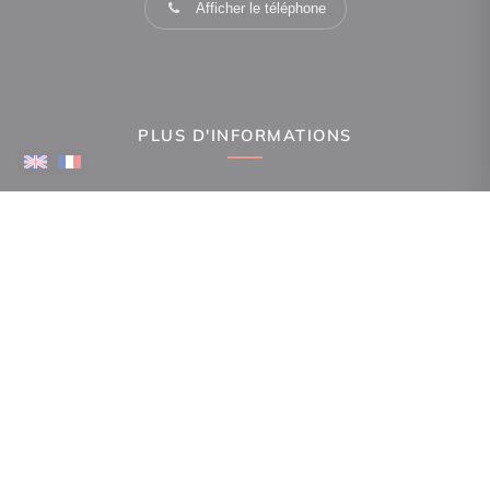
Afficher le téléphone
PLUS D'INFORMATIONS
Confiez-nous votre recherche
Estimation immobilière
Espace Propriétaire
Prix de l'immobilier par ville
Avis clients
Immobilier La Canourgue
Immobilier Gorges du Tarn Causses
Immobilier Ispagnac