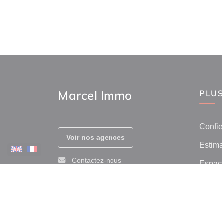
Marcel Immo
PLUS
Confie
Voir nos agences
Estima
Contactez-nous
Espace
Prix de
Afficher le téléphone
Avis c
Immob