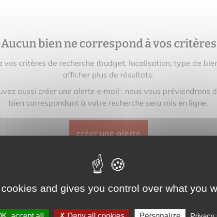
Aucun bien ne correspond à vos critères
z vos critères de recherche (budget, localisation, type de bie
afficher plus de résultats.
vez aussi créer une alerte e‑mail : nous vous préviendrons 
bien correspondant à votre recherche sera mis en ligne.
créer une alerte
 cookies and gives you control over what you w
K, accept all
Deny all cookies
Personalize
Privacy 