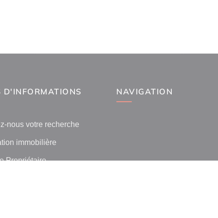
 D'INFORMATIONS
NAVIGATION
z-nous votre recherche
tion immobilière
 Propriétaire
 l'immobilier par ville
lients
ilier La Canourgue