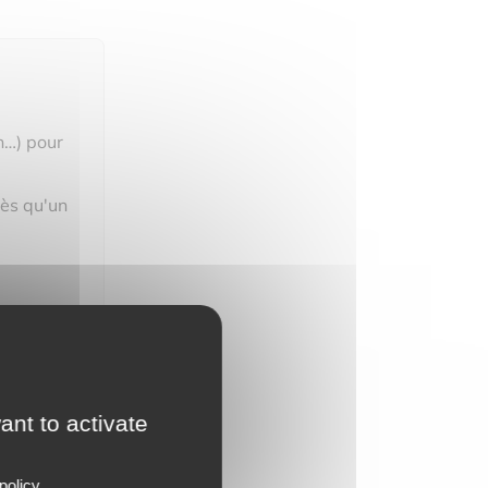
n…) pour
dès qu'un
ant to activate
policy