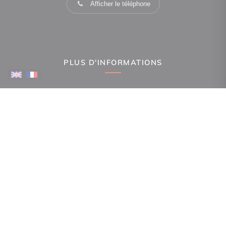
Afficher le téléphone
PLUS D'INFORMATIONS
Confiez-nous votre recherche
Estimation immobilière
Espace Propriétaire
Prix de l'immobilier par ville
Avis clients
Immobilier La Canourgue
Immobilier Mende
Immobilier Gorges du Tarn Causses