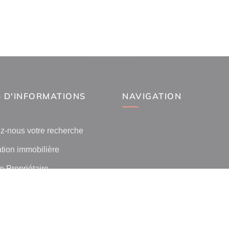
 D'INFORMATIONS
NAVIGATION
z-nous votre recherche
tion immobilière
 Propriétaire
 l'immobilier par ville
lients
ilier La Canourgue