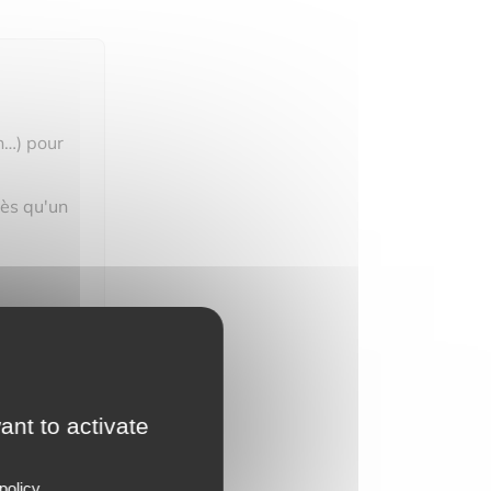
n…) pour
dès qu'un
ant to activate
policy