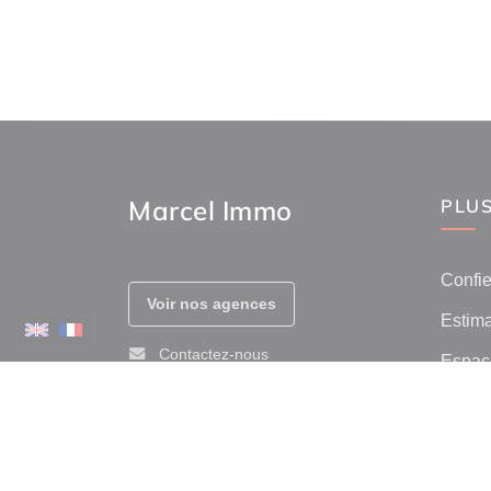
Marcel Immo
PLUS
Confie
Voir nos agences
Estima
Contactez-nous
Espace
Prix de
Afficher le téléphone
Avis c
Immob