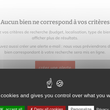
Aucun bien ne correspond à vos critères
z vos critères de recherche (budget, localisation, type de bie
afficher plus de résultats.
vez aussi créer une alerte e‑mail : nous vous préviendrons 
bien correspondant à votre recherche sera mis en ligne.
créer une alerte
 cookies and gives you control over what you w
K, accept all
Deny all cookies
Personalize
Privacy 