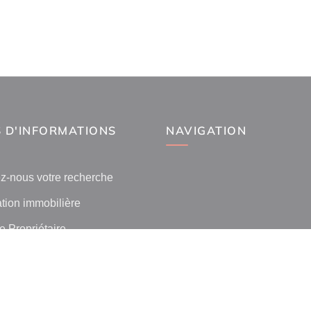
 D'INFORMATIONS
NAVIGATION
z-nous votre recherche
tion immobilière
 Propriétaire
 l'immobilier par ville
lients
ilier La Canourgue