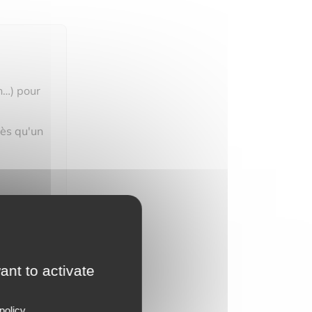
n…) pour
dès qu'un
ant to activate
policy