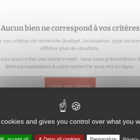
Aucun bien ne correspond à vos critères
z vos critères de recherche (budget, localisation, type de bie
afficher plus de résultats.
vez aussi créer une alerte e‑mail : nous vous préviendrons 
bien correspondant à votre recherche sera mis en ligne.
créer une alerte
 cookies and gives you control over what you w
K, accept all
Deny all cookies
Personalize
Privacy 