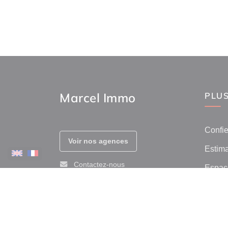
Marcel Immo
PLUS
Confie
Voir nos agences
Estima
Contactez-nous
Espace
Prix de
Afficher le téléphone
Avis c
Immob