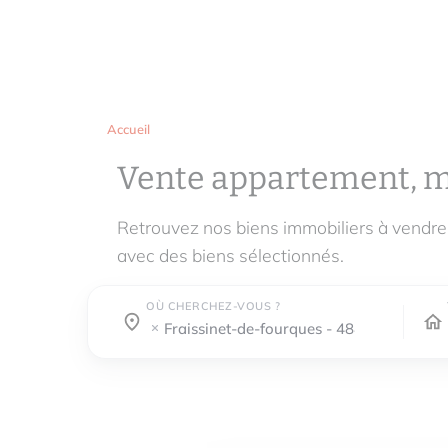
Accueil
Vente appartement, 
Retrouvez nos biens immobiliers à vendr
avec des biens sélectionnés.
OÙ CHERCHEZ-VOUS ?
Où cherchez-vous ?
Où cherchez-vous ?
fraissinet-de-fourques - 48400