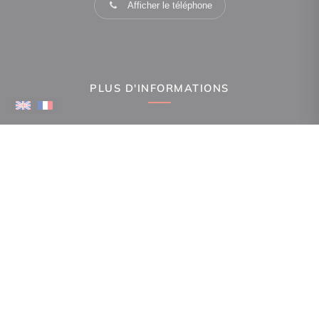
Afficher le téléphone
PLUS D'INFORMATIONS
Confiez-nous votre recherche
Estimation immobilière
Espace Propriétaire
Prix de l'immobilier par ville
Avis clients
Immobilier La Canourgue
Immobilier Mende
Immobilier Gorges du Tarn Causses