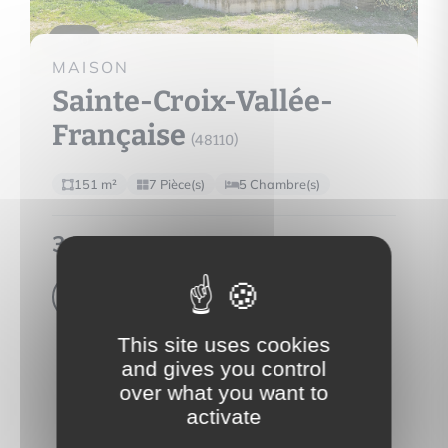
10
MAISON
Sainte-Croix-Vallée-
Française
(48110)
151 m²
7 Pièce(s)
5 Chambre(s)
349 000 €
Voir le bien
This site uses cookies
and gives you control
over what you want to
activate